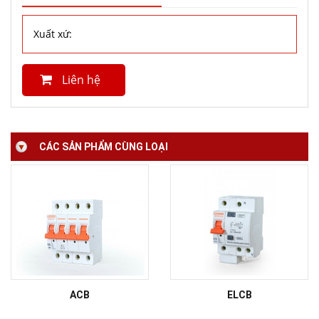
Xuất xứ:
Liên hệ
CÁC SẢN PHẨM CÙNG LOẠI
ACB
ELCB