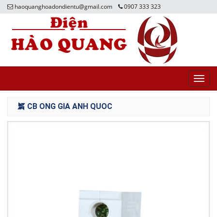
haoquanghoadondientu@gmail.com
0907 333 323
Toggl
navig
CB ONG GIA ANH QUOC